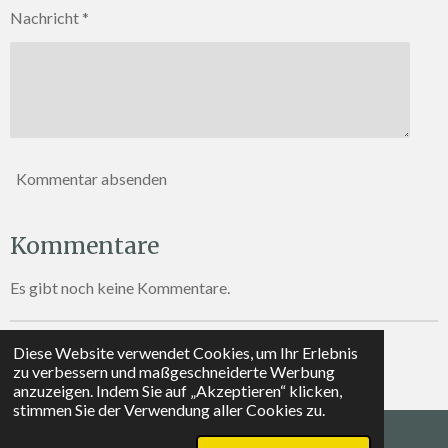
Nachricht *
Kommentar absenden
Kommentare
Es gibt noch keine Kommentare.
Diese Website verwendet Cookies, um Ihr Erlebnis
© 2026 trauma-to-trust.com
zu verbessern und maßgeschneiderte Werbung
Mit Unterstützung von
Webador
anzuzeigen. Indem Sie auf „Akzeptieren“ klicken,
stimmen Sie der Verwendung aller Cookies zu.