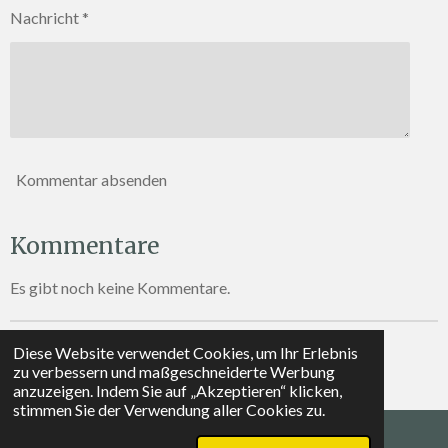
Nachricht *
Kommentar absenden
Kommentare
Es gibt noch keine Kommentare.
Diese Website verwendet Cookies, um Ihr Erlebnis
© 2026 trauma-to-trust.com
zu verbessern und maßgeschneiderte Werbung
Mit Unterstützung von
Webador
anzuzeigen. Indem Sie auf „Akzeptieren“ klicken,
stimmen Sie der Verwendung aller Cookies zu.