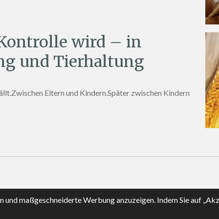
ontrolle wird – in
ng und Tierhaltung
fällt.Zwischen Eltern und Kindern.Später zwischen Kindern
rn und maßgeschneiderte Werbung anzuzeigen. Indem Sie auf „Akz