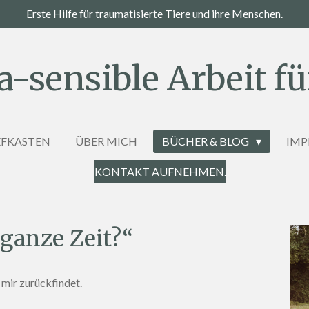
Erste Hilfe für traumatisierte Tiere und ihre Menschen.
-sensible Arbeit für
EFKASTEN
ÜBER MICH
BÜCHER & BLOG
IMP
KONTAKT AUFNEHMEN.
 ganze Zeit?“
 mir zurückfindet.