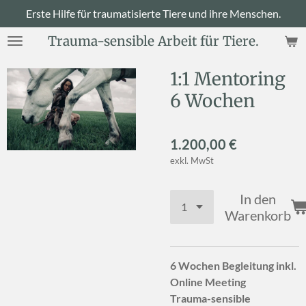
Erste Hilfe für traumatisierte Tiere und ihre Menschen.
Zum
Hauptinhalt
Trauma-sensible Arbeit für Tiere.
springen
1:1 Mentoring
6 Wochen
1.200,00 €
exkl. MwSt
In den
Warenkorb
6 Wochen Begleitung inkl.
Online Meeting
Trauma-sensible