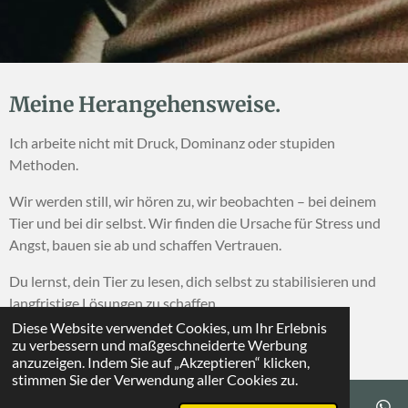
Meine Herangehensweise.
Ich arbeite nicht mit Druck, Dominanz oder stupiden
Methoden.
Wir werden still, wir hören zu, wir beobachten – bei deinem
Tier und bei dir selbst. Wir finden die Ursache für Stress und
Angst, bauen sie ab und schaffen Vertrauen.
Du lernst, dein Tier zu lesen, dich selbst zu stabilisieren und
langfristige Lösungen zu schaffen.
Diese Website verwendet Cookies, um Ihr Erlebnis
So entsteht echte Kooperation statt Unterwerfung.
zu verbessern und maßgeschneiderte Werbung
anzuzeigen. Indem Sie auf „Akzeptieren“ klicken,
stimmen Sie der Verwendung aller Cookies zu.