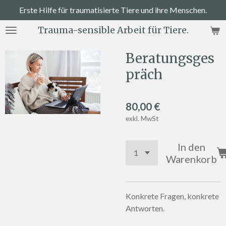
Erste Hilfe für traumatisierte Tiere und ihre Menschen.
Zum
Hauptinhalt
Trauma-sensible Arbeit für Tiere.
springen
Beratungsges
präch
80,00 €
exkl. MwSt
In den
Warenkorb
Konkrete Fragen, konkrete
Antworten.